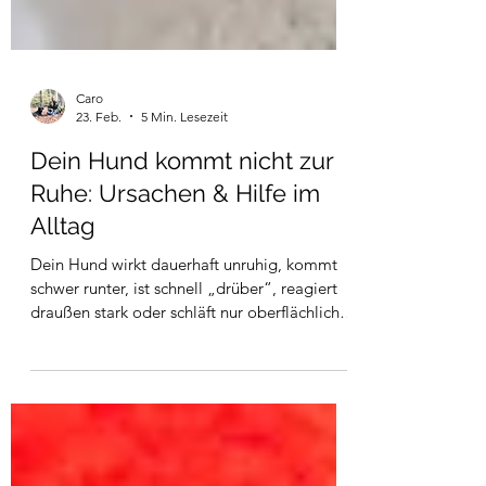
Caro
23. Feb.
5 Min. Lesezeit
Dein Hund kommt nicht zur
Ruhe: Ursachen & Hilfe im
Alltag
Dein Hund wirkt dauerhaft unruhig, kommt
schwer runter, ist schnell „drüber“, reagiert
draußen stark oder schläft nur oberflächlich?
Dann liegt das Problem häufig nicht an zu
wenig Beschäftigung – sondern an
Übererregung. Viele Hunde sind nicht
„unterfordert“, sondern überlastet: zu viele
Reize, zu viele Erwartungen, zu viele Peaks im