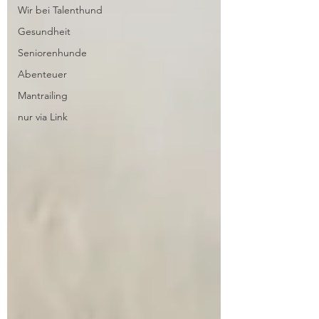
Wir bei Talenthund
Gesundheit
Seniorenhunde
Abenteuer
Mantrailing
nur via Link