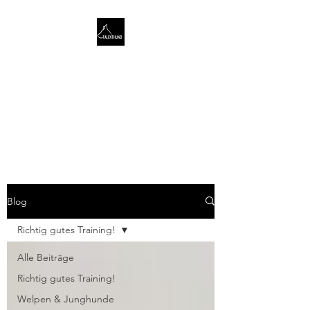
TALENTHUND
STÄRKENORIENTIERTES
HUNDETRAINING
Blog
Richtig gutes Training!
Alle Beiträge
Richtig gutes Training!
Welpen & Junghunde