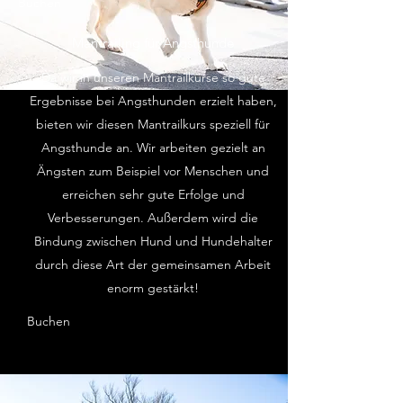
Buchen
Mantrailing für Angsthunde
Da wir in unseren Mantrailkurse so gute
Ergebnisse bei Angsthunden erzielt haben,
bieten wir diesen Mantrailkurs speziell für
Angsthunde an. Wir arbeiten gezielt an
Ängsten zum Beispiel vor Menschen und
erreichen sehr gute Erfolge und
Verbesserungen. Außerdem wird die
Bindung zwischen Hund und Hundehalter
durch diese Art der gemeinsamen Arbeit
enorm gestärkt!
Buchen