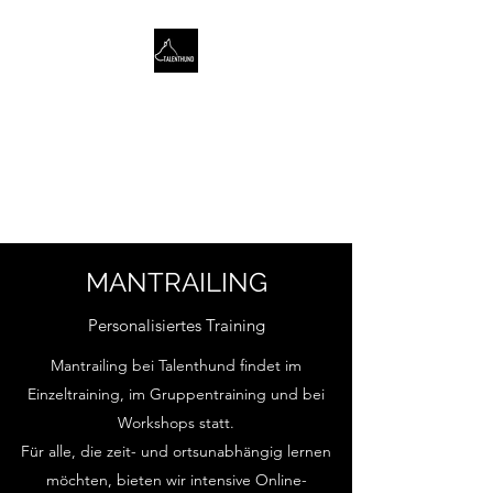
TALENTHUND
STÄRKENORIENTIERTES
HUNDETRAINING
MANTRAILING
Personalisiertes Training
Mantrailing bei Talenthund findet im
Einzeltraining, im Gruppentraining und bei
Workshops statt.
Für alle, die zeit- und ortsunabhängig lernen
möchten, bieten wir intensive Online-