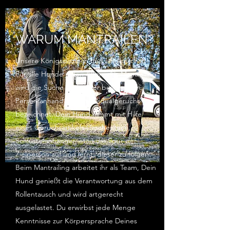
WARUM MANTRAILEN?
Unsere Königsdisziplin und Leidenschaft!
Für alle Hunde jeden Alters. Als Mantrailing
wird die Suche nach einer bestimmten
Person anhand ihres Individualgeruchs
bezeichnet. Dein Hund nimmt mit Hilfe
eines Geruchsartikels (Taschentuch,
Schlüsselanhänger, etc.) die Spur der
Zielperson auf und lernt, dieser zu folgen.
Beim Mantrailing arbeitet ihr als Team, Dein
Hund genießt die Verantwortung aus dem
Rollentausch und wird artgerecht
ausgelastet. Du erwirbst jede Menge
Kenntnisse zur Körpersprache Deines