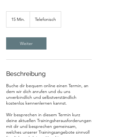
15 Min.
1
Telefonisch
5
M
i
n
Weiter
.
Beschreibung
Buche dir bequem online einen Termin, an
dem wir dich anrufen und du uns
unverbindlich und selbstverständlich
kostenlos kennenlernen kannst.
Wir besprechen in diesem Termin kurz
deine aktuellen Trainingsherausforderungen
mit dir und besprechen gemeinsam,
welches unserer Trainingsangebote sinnvoll