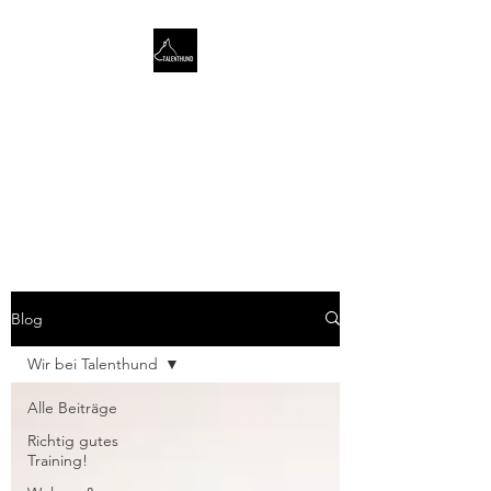
TALENTHUND
STÄRKENORIENTIERTES
HUNDETRAINING
Blog
Wir bei Talenthund
Alle Beiträge
Richtig gutes
Training!