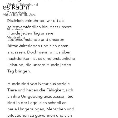
Wir bei Talenthund
es kaum
Gesundheit
Aktualisiert:
18. Jan.
Als Mensch nehmen wir oft als 
Seniorenhunde
selbstverständlich hin, dass unsere 
Abenteuer
Hunde jeden Tag unsere 
Mantrailing
Lebensumstände und unseren 
nur via Link
Alltag miterleben und sich daran 
anpassen. Doch wenn wir darüber 
nachdenken, ist es eine erstaunliche 
Leistung, die unsere Hunde jeden 
Tag bringen.
Hunde sind von Natur aus soziale 
Tiere und haben die Fähigkeit, sich 
an ihre Umgebung anzupassen. Sie 
sind in der Lage, sich schnell an 
neue Umgebungen, Menschen und 
Situationen zu gewöhnen und sich 