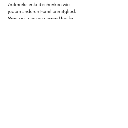
Aufmerksamkeit schenken wie 
jedem anderen Familienmitglied. 
Wenn wir uns um unsere Hunde 
kümmern und uns bemühen, ihr 
Leben so angenehm wie möglich zu 
gestalten, können wir eine 
Verbindung mit ihnen aufbauen.
Hunde sind unglaublich 
anpassungsfähige und loyale Tiere, 
die uns jeden Tag aufs Neue 
begeistern können. Als 
Hundebesitzer sollten wir uns 
glücklich schätzen, dass wir die 
Chance haben, diese wundervollen 
Tiere in unserem Leben zu haben 
und sollten uns bemühen, ihnen das 
bestmögliche Leben zu bieten. Wir 
sollten uns daran erinnern, dass sie 
sich nicht ausgesucht haben, wie sie 