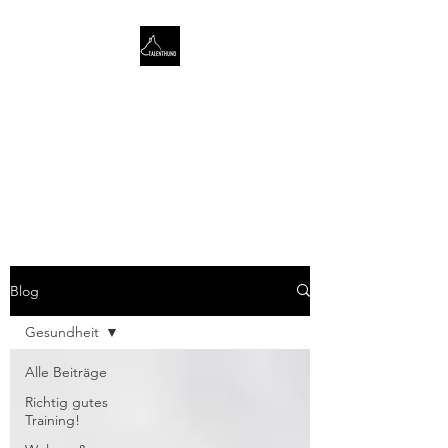
TALENTHUND
STÄRKENORIENTIERTES
HUNDETRAINING
Blog
Gesundheit
Alle Beiträge
Richtig gutes
Training!