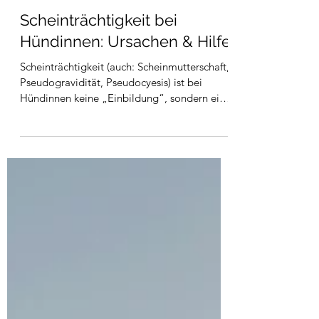
Caro
2. Jan.
5 Min. Lesezeit
Scheinträchtigkeit bei
Hündinnen: Ursachen & Hilfe
Scheinträchtigkeit (auch: Scheinmutterschaft,
Pseudogravidität, Pseudocyesis) ist bei
Hündinnen keine „Einbildung“, sondern ein
biologisch erklärbares Geschehen: Der
Körper verhält sich hormonell so, als wäre
eine Trächtigkeit möglich – unabhängig
davon, ob die Hündin gedeckt wurde oder
nicht. Das kann von „ein bisschen Nestbau“
bis zu deutlichen körperlichen Beschwerden
und massivem Stress reichen.