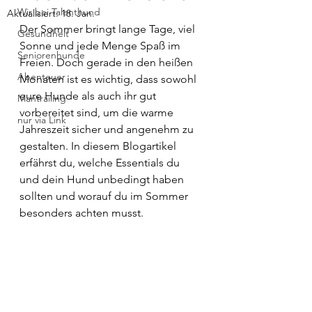
Wir bei Talenthund
Aktualisiert:
18. Jan.
Der Sommer bringt lange Tage, viel 
Gesundheit
Sonne und jede Menge Spaß im 
Seniorenhunde
Freien. Doch gerade in den heißen 
Abenteuer
Monaten ist es wichtig, dass sowohl 
eure Hunde als auch ihr gut 
Mantrailing
vorbereitet sind, um die warme 
nur via Link
Jahreszeit sicher und angenehm zu 
gestalten. In diesem Blogartikel 
erfährst du, welche Essentials du 
und dein Hund unbedingt haben 
sollten und worauf du im Sommer 
besonders achten musst.