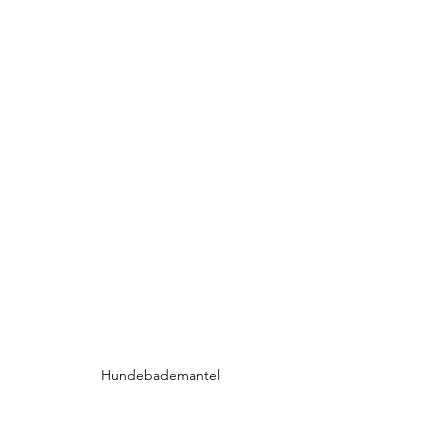
Hundebademantel
Schütze die Pfoten