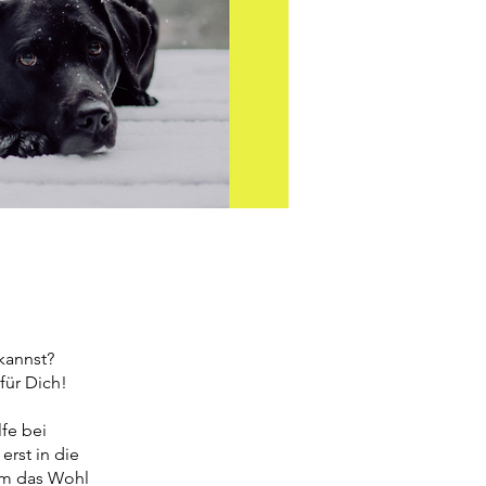
kannst?
für Dich!
lfe bei
rst in die
 um das Wohl