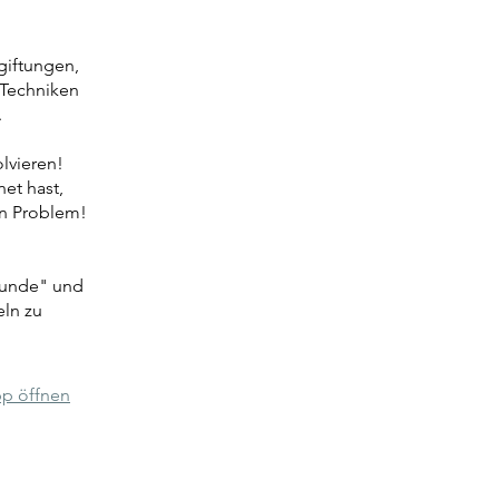
giftungen,
 Techniken
.
lvieren!
et hast,
in Problem!
 Hunde" und
eln zu
p öffnen