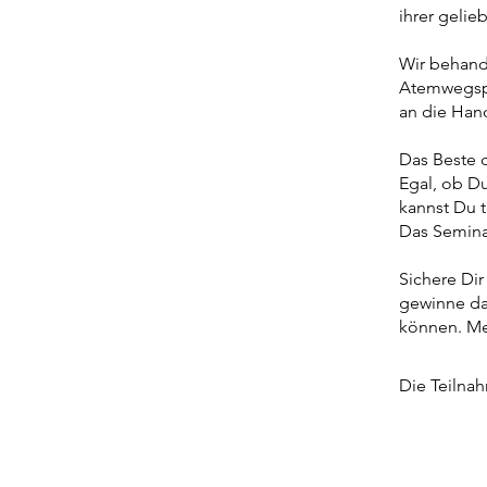
ihrer gelie
Wir behand
Atemwegspr
an die Hand
Das Beste d
Egal, ob D
kannst Du t
Das Seminar
Sichere Dir
gewinne da
können. Me
Die Teilna