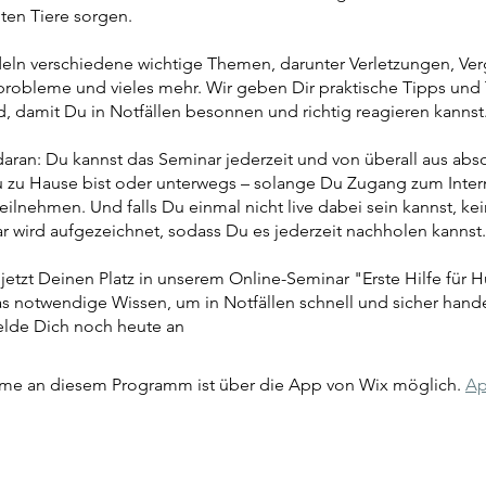
bten Tiere sorgen.
eln verschiedene wichtige Themen, darunter Verletzungen, Ver
obleme und vieles mehr. Wir geben Dir praktische Tipps und
, damit Du in Notfällen besonnen und richtig reagieren kannst
aran: Du kannst das Seminar jederzeit und von überall aus abso
u zu Hause bist oder unterwegs – solange Du Zugang zum Intern
eilnehmen. Und falls Du einmal nicht live dabei sein kannst, ke
 wird aufgezeichnet, sodass Du es jederzeit nachholen kannst.
 jetzt Deinen Platz in unserem Online-Seminar "Erste Hilfe für
s notwendige Wissen, um in Notfällen schnell und sicher hand
lde Dich noch heute an
hme an diesem Programm ist über die App von Wix möglich.
Ap