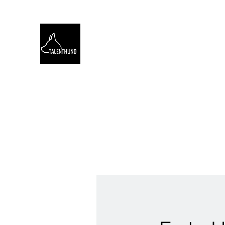
TALENTHUND
STÄRKENORIENTIERTES 
Hello
Stärkentest für Hunde
Training
Webinare