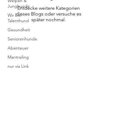
Welpen &
Junghunde
Entdecke weitere Kategorien
dieses Blogs oder versuche es
Wir bei
später nochmal.
Talenthund
Gesundheit
Seniorenhunde
Abenteuer
Mantrailing
nur via Link