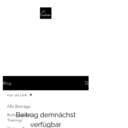
TALENTHUND
STÄRKENORIENTIERTES
HUNDETRAINING
Blog
nur via Link
Alle Beiträge
Beitrag demnächst
Richtig gutes
Training!
verfügbar