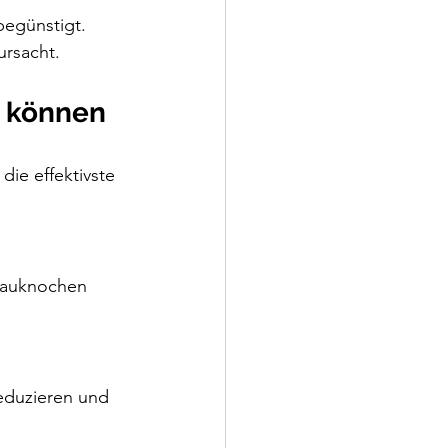
begünstigt.
ursacht.
n können
die effektivste 
-Kauknochen 
eduzieren und 