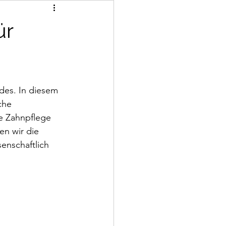
ür
des. In diesem 
che 
e Zahnpflege 
en wir die 
enschaftlich 