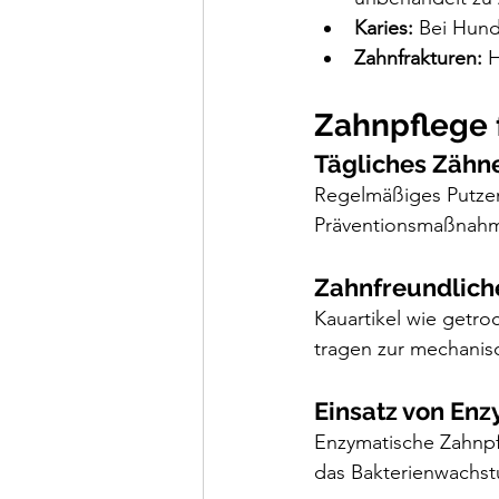
Karies:
 Bei Hund
Zahnfrakturen:
 
Zahnpflege 
Tägliches Zähn
Regelmäßiges Putzen 
Präventionsmaßnahm
Zahnfreundlich
Kauartikel wie getr
tragen zur mechanis
Einsatz von En
Enzymatische Zahnpf
das Bakterienwachs