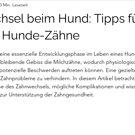
3 Min. Lesezeit
ur via Link
sel beim Hund: Tipps f
 Hunde-Zähne
 eine essenzielle Entwicklungsphase im Leben eines Hun
s bleibende Gebiss die Milchzähne, wodurch physiologis
otenzielle Beschwerden auftreten können. Eine gezielt
 Zahnprobleme zu verhindern. In diesem Artikel betracht
se des Zahnwechsels, mögliche Komplikationen und wiss
zur Unterstützung der Zahngesundheit.