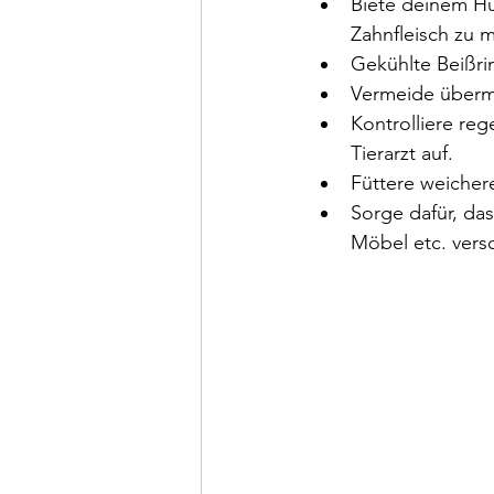
Biete deinem Hu
Zahnfleisch zu m
Gekühlte Beißri
Vermeide übermä
Kontrolliere re
Tierarzt auf.
Füttere weicher
Sorge dafür, da
Möbel etc. vers