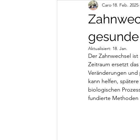
Caro
18. Feb. 2025
Abenteuer
Mantrailing
n
Zahnwech
gesunde
Aktualisiert:
18. Jan.
Der Zahnwechsel ist
Zeitraum ersetzt da
Veränderungen und p
kann helfen, spätere
biologischen Prozes
fundierte Methoden 