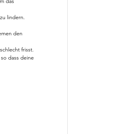
um das 
u lindern.
lemen den 
hlecht frisst.
 so dass deine 