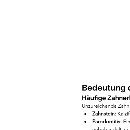
Bedeutung d
Häufige Zahne
Unzureichende Zahnp
Zahnstein:
 Kalzi
Parodontitis:
 Ei
unbehandelt zu 