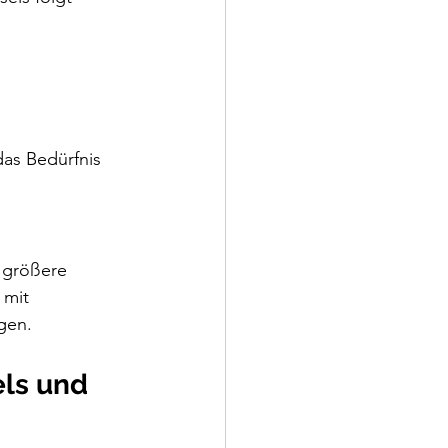
as Bedürfnis 
 größere 
mit 
gen.
ls und 