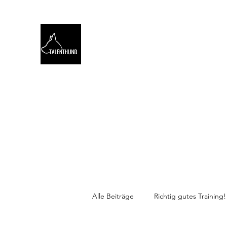
TALENTHUND
STÄRKENORIENTIERTES 
Hello
Stärkentest für Hunde
Training
Webinare
Alle Beiträge
Richtig gutes Training!