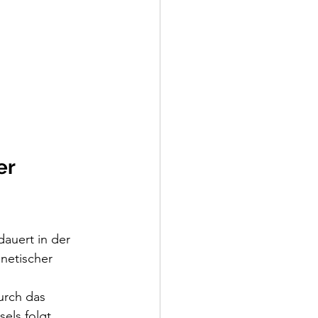
r 
auert in der 
netischer 
urch das 
els folgt 