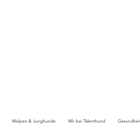
HUNDETRAINING
Welpen & Junghunde
Mantrailing
Mehr
Welpen & Junghunde
Wir bei Talenthund
Gesundhei