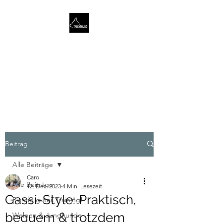
TALENTHUND
STÄRKENORIENTIERTES
HUNDETRAINING
Beitrag
Alle Beiträge
Caro
Alle Beiträge
12. Dez. 2023
4 Min. Lesezeit
Gassi-Style: Praktisch,
Richtig gutes Training!
bequem & trotzdem
Welpen & Junghunde