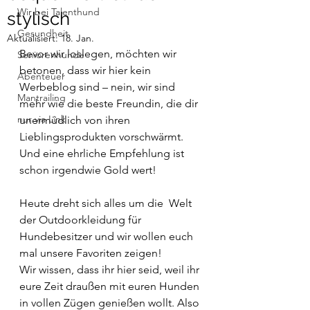
Wir bei Talenthund
stylisch
Gesundheit
Aktualisiert:
18. Jan.
Bevor wir loslegen, möchten wir 
Seniorenhunde
betonen, dass wir hier kein 
Abenteuer
Werbeblog sind – nein, wir sind 
Mantrailing
mehr wie die beste Freundin, die dir 
nur via Link
unermüdlich von ihren 
Lieblingsprodukten vorschwärmt. 
Und eine ehrliche Empfehlung ist 
schon irgendwie Gold wert!
Heute dreht sich alles um die  Welt 
der Outdoorkleidung für 
Hundebesitzer und wir wollen euch 
mal unsere Favoriten zeigen! 
Wir wissen, dass ihr hier seid, weil ihr 
eure Zeit draußen mit euren Hunden 
in vollen Zügen genießen wollt. Also 