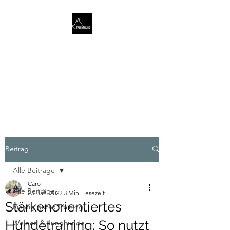
TALENTHUND
STÄRKENORIENTIERTES
HUNDETRAINING
Beitrag
Alle Beiträge
Caro
Alle Beiträge
23. Jan. 2022
3 Min. Lesezeit
Stärkenorientiertes
Richtig gutes Training!
Hundetraining: So nutzt
Welpen & Junghunde