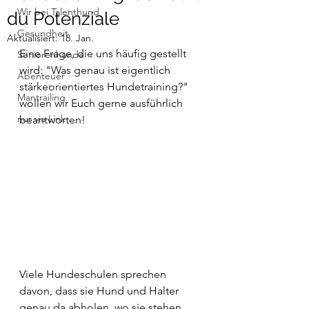
Wir bei Talenthund
du Potenziale
Gesundheit
Aktualisiert:
18. Jan.
Eine Frage, die uns häufig gestellt 
Seniorenhunde
wird: "Was genau ist eigentlich 
Abenteuer
stärkeorientiertes Hundetraining?" 
Mantrailing
wollen wir Euch gerne ausführlich 
nur via Link
beantworten! 
Viele Hundeschulen sprechen 
davon, dass sie Hund und Halter 
genau da abholen, wo sie stehen. 