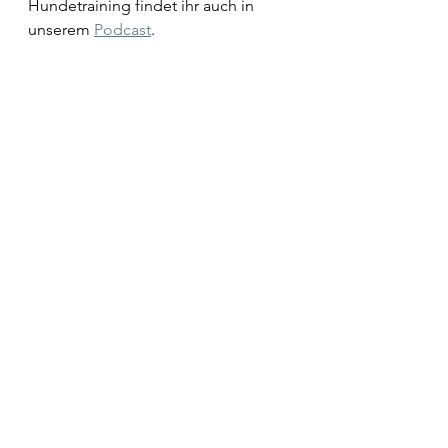
Hundetraining findet ihr auch in 
unserem 
Podcast
. 
Die Bilder entstanden während 
unserem traumhaften Urlaub im 
Navitas Coliving
. Danke liebe 
Anja
!
Richtig gutes Training!
Wir bei Talenthund