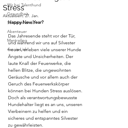
Wir bei Talenthund
Stress
Gesundheit
Aktualisiert:
27. Jan.
Happy New Year? 
Seniorenhunde
Abenteuer
Das Jahresende steht vor der Tür, 
Mantrailing
und während wir uns auf Silvester 
nur via Link
freuen, erleben viele unserer Hunde 
Ängste und Unsicherheiten. Der 
laute Knall der Feuerwerke, die 
hellen Blitze, die ungewohnten 
Geräusche und vor allem auch der 
Geruch des Feuerwerkskörper 
können bei Hunden Stress auslösen. 
Doch als verantwortungsbewusste 
Hundehalter liegt es an uns, unseren 
Vierbeinern zu helfen und ein 
sicheres und entspanntes Silvester 
zu gewährleisten.