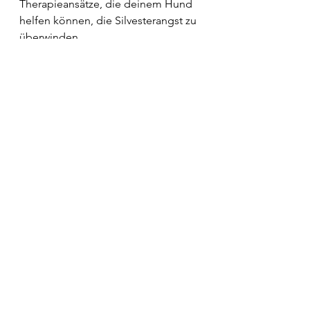
Therapieansätze, die deinem Hund 
helfen können, die Silvesterangst zu 
überwinden.
Silvester kann auch für unsere 
Hunde ein freudiges Ereignis sein, 
wenn wir als 
verantwortungsbewusste Halter 
proaktiv handeln. Durch Verständnis, 
Vorbereitung und die richtige 
Unterstützung können wir 
sicherstellen, dass unsere Hunde 
das neue Jahr genauso entspannt 
beginnen wie wir. 
Einen detaillierten Vortrag zum 
Thema Silvesterangst, der sich mit 
Ursachen und Lösungen 
beschäftigt, findest Du bei unseren 