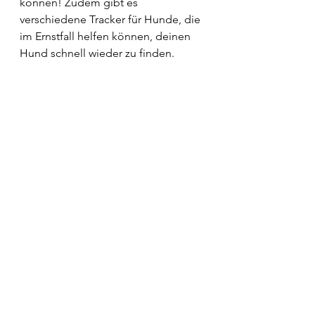
können! Zudem gibt es 
verschiedene Tracker für Hunde, die 
im Ernstfall helfen können, deinen 
Hund schnell wieder zu finden. 
Rückruftraining ist kein Hexenwerk, 
sondern der Schlüssel zu einer 
starken Bindung zwischen dir und 
deinem Hund. Mit Training, Geduld 
und leckeren Belohnungen wird 
dein Hund nicht nur auf Zuruf zu dir 
flitzen – er wird es auch noch lieben! 