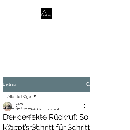
TALENTHUND
STÄRKENORIENTIERTES
HUNDETRAINING
Beitrag
Alle Beiträge
Caro
Alle Beiträge
16. Jan. 2024
3 Min. Lesezeit
Der perfekte Rückruf: So
Richtig gutes Training!
klappt’s Schritt für Schritt
Welpen & Junghunde