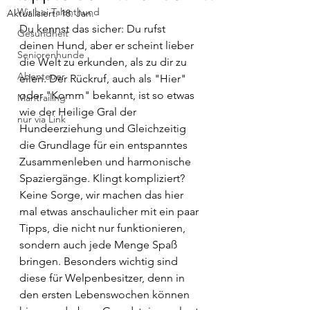
Wir bei Talenthund
Aktualisiert:
18. Jan.
Du kennst das sicher: Du rufst 
Gesundheit
deinen Hund, aber er scheint lieber 
Seniorenhunde
die Welt zu erkunden, als zu dir zu 
Abenteuer
eilen. Der Rückruf, auch als "Hier" 
oder "Komm" bekannt, ist so etwas 
Mantrailing
wie der Heilige Gral der 
nur via Link
Hundeerziehung und Gleichzeitig 
die Grundlage für ein entspanntes 
Zusammenleben und harmonische 
Spaziergänge. Klingt kompliziert? 
Keine Sorge, wir machen das hier 
mal etwas anschaulicher mit ein paar 
Tipps, die nicht nur funktionieren, 
sondern auch jede Menge Spaß 
bringen. Besonders wichtig sind 
diese für Welpenbesitzer, denn in 
den ersten Lebenswochen können 