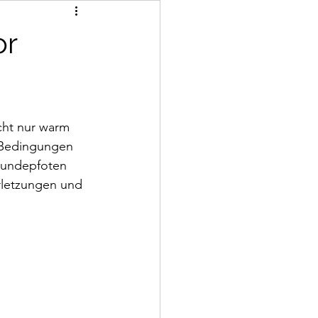
or
cht nur warm 
 Bedingungen 
Hundepfoten 
rletzungen und 