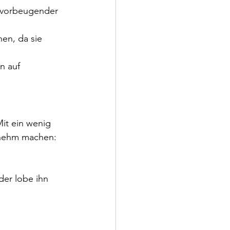
 vorbeugender 
en, da sie 
n auf 
it ein wenig 
enehm machen:
er lobe ihn 