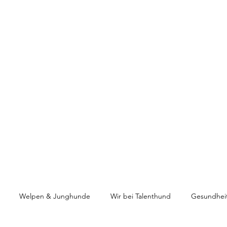
HUNDETRAINING
Welpen & Junghunde
Mantrailing
Mehr
Welpen & Junghunde
Wir bei Talenthund
Gesundhei