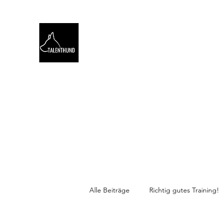
TALENTHUND
STÄRKENORIENTIERTES 
Hello
Stärkentest für Hunde
Training
Webinare
Alle Beiträge
Richtig gutes Training!