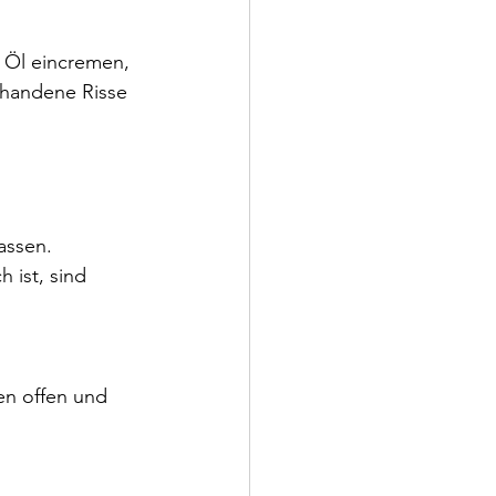
 Öl eincremen, 
rhandene Risse 
assen. 
 ist, sind 
en offen und 