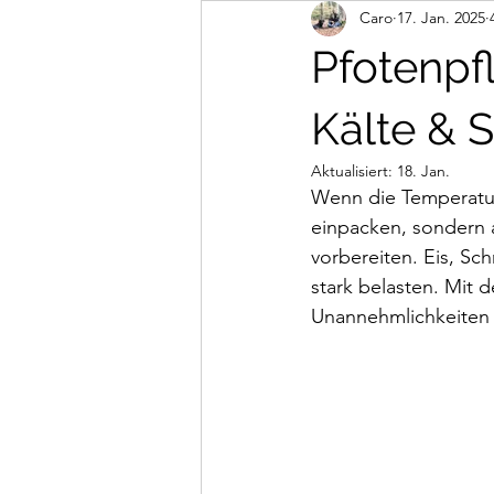
Caro
17. Jan. 2025
Abenteuer
Mantrailing
n
Pfotenpf
Kälte & S
Aktualisiert:
18. Jan.
Wenn die Temperature
einpacken, sondern 
vorbereiten. Eis, Sc
stark belasten. Mit 
Unannehmlichkeiten