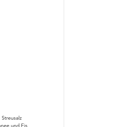
 Streusalz 
hnee und Eis 