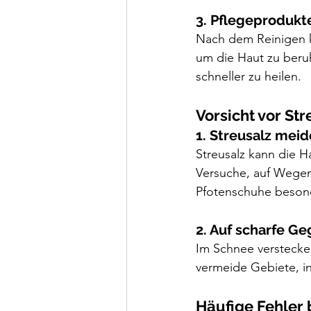
3. Pflegeprodukt
Nach dem Reinigen k
um die Haut zu beruh
schneller zu heilen.
Vorsicht vor St
1. Streusalz mei
Streusalz kann die H
Versuche, auf Wegen z
Pfotenschuhe besond
2. Auf scharfe G
Im Schnee verstecke
vermeide Gebiete, i
Häufige Fehler 