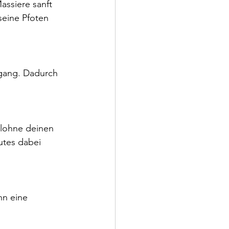
assiere sanft 
eine Pfoten 
rgang. Dadurch 
elohne deinen 
utes dabei 
nn eine 