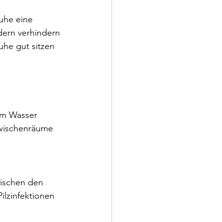
he eine 
dern verhindern 
uhe gut sitzen 
em Wasser 
zwischenräume 
ischen den 
ilzinfektionen 