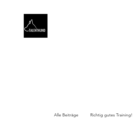
TALENTHUND
STÄRKENORIENTIERTES 
Hello
Stärkentest für Hunde
Training
Webinare
Alle Beiträge
Richtig gutes Training!