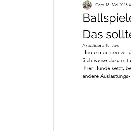
Caro
16. Mai 2023
4
Abenteuer
Mantrailing
n
Ballspie
Das soll
Aktualisiert:
18. Jan.
Heute möchten wir ü
Sichtweise dazu mit 
ihrer Hunde setzt, b
andere Auslastungs-