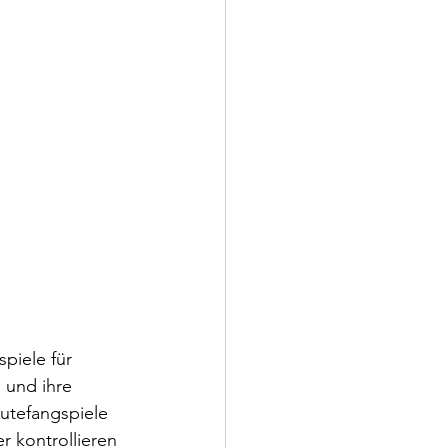
piele für 
 und ihre 
eutefangspiele 
r kontrollieren 