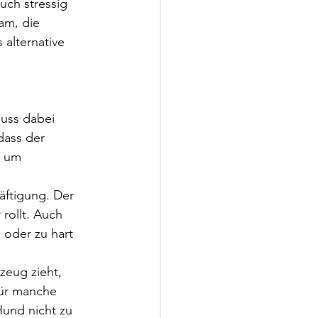
uch stressig 
am, die 
alternative 
muss dabei 
dass der 
, um 
häftigung. Der 
rollt. Auch 
n oder zu hart 
zeug zieht, 
ür manche 
Hund nicht zu 