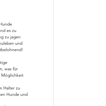
 Hunde 
und es zu 
ng zu jagen 
szuleben und 
bstbelohnend!
tige 
, was für 
 Möglichkeit 
m Halter zu 
nen Hunde und 