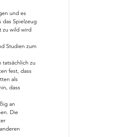
gen und es 
ss das Spielzeug 
 zu wild wird 
nd Studien zum 
tatsächlich zu 
en fest, dass 
ten als 
in, dass 
ßig an 
en. Die 
er 
 anderen 