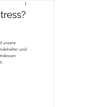
tress?
d unsere 
undehalter und 
ttdessen 
t.