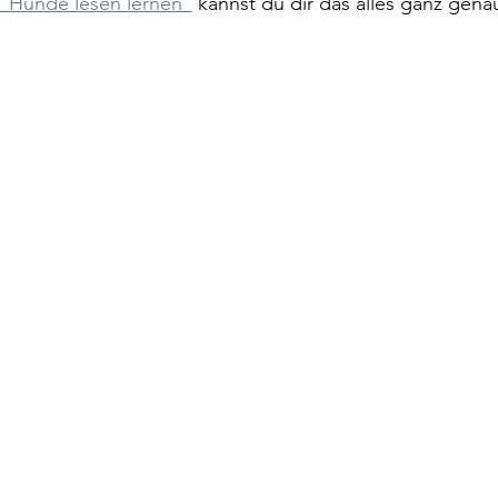
"Hunde lesen lernen"
 kannst du dir das alles ganz gen