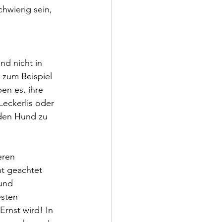
hwierig sein, 
d nicht in 
 zum Beispiel 
en es, ihre 
eckerlis oder 
 den Hund zu 
eren 
ht geachtet 
und 
sten 
Ernst wird! In 