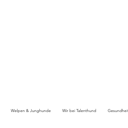
HUNDETRAINING
Welpen & Junghunde
Mantrailing
Mehr
Welpen & Junghunde
Wir bei Talenthund
Gesundhei