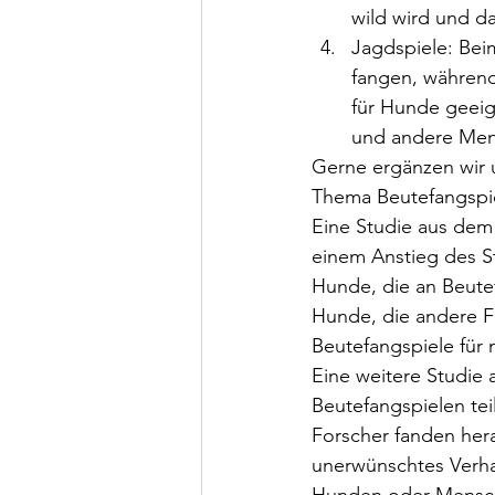
wild wird und da
Jagdspiele: Bei
fangen, während 
für Hunde geeign
und andere Men
Gerne ergänzen wir u
Thema Beutefangspie
Eine Studie aus dem 
einem Anstieg des St
Hunde, die an Beutef
Hunde, die andere F
Beutefangspiele für
Eine weitere Studie 
Beutefangspielen tei
Forscher fanden hera
unerwünschtes Verha