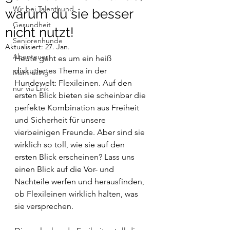
Wir bei Talenthund
warum du sie besser
Gesundheit
nicht nutzt!
Seniorenhunde
Aktualisiert:
27. Jan.
Abenteuer
Heute geht es um ein heiß 
diskutiertes Thema in der 
Mantrailing
Hundewelt: Flexileinen. Auf den 
nur via Link
ersten Blick bieten sie scheinbar die 
perfekte Kombination aus Freiheit 
und Sicherheit für unsere 
vierbeinigen Freunde. Aber sind sie 
wirklich so toll, wie sie auf den 
ersten Blick erscheinen? Lass uns 
einen Blick auf die Vor- und 
Nachteile werfen und herausfinden, 
ob Flexileinen wirklich halten, was 
sie versprechen.