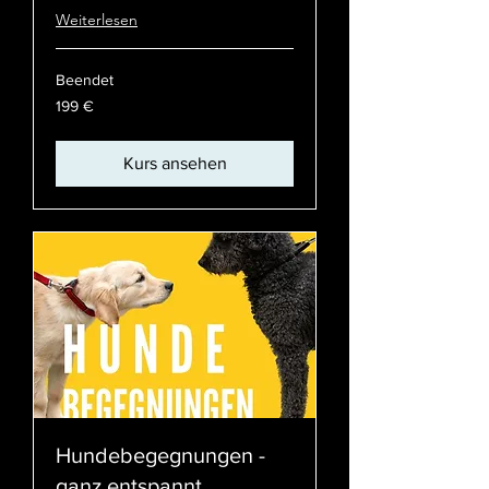
Weiterlesen
Beendet
199
199 €
Euro
Kurs ansehen
Hundebegegnungen -
ganz entspannt