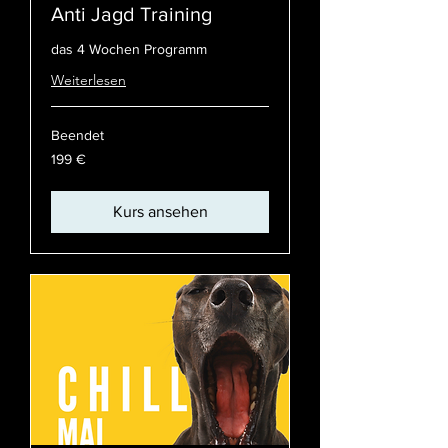
Anti Jagd Training
das 4 Wochen Programm
Weiterlesen
Beendet
199
199 €
Euro
Kurs ansehen