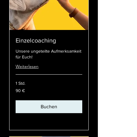
Einzelcoaching
Unsere ungeteilte Aufmerksamkeit
für Euch!
Weiterlesen
1 Std.
90
90 €
Euro
Buchen
Preispläne ansehen