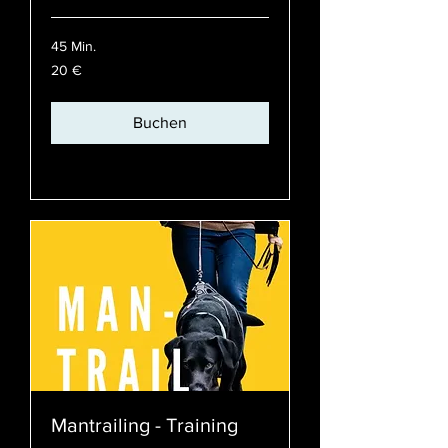
45 Min.
20
20 €
Euro
Buchen
Preispläne ansehen
Mantrailing - Training