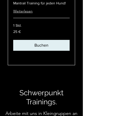
Mantrail Training für jeden Hund!
Weiterlesen
1 Std.
25
25 €
Euro
Buchen
Preispläne ansehen
Schwerpunkt
Trainings.
Arbeite mit uns in Kleingruppen an