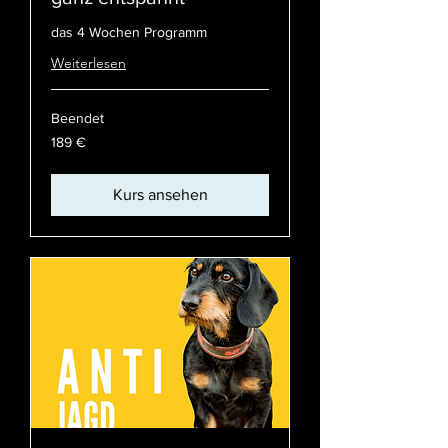
das 4 Wochen Programm
Weiterlesen
Beendet
189
189 €
Euro
Kurs ansehen