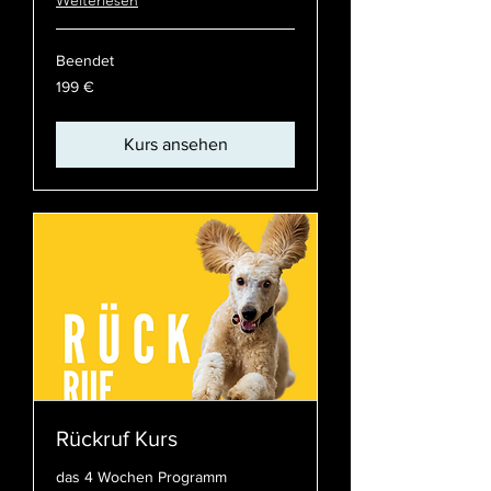
Weiterlesen
Beendet
199
199 €
Euro
Kurs ansehen
Rückruf Kurs
das 4 Wochen Programm