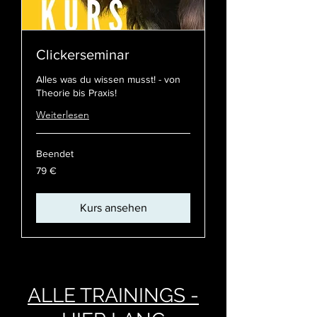
Clickerseminar
Alles was du wissen musst! - von
Theorie bis Praxis!
Weiterlesen
Beendet
79
79 €
Euro
Kurs ansehen
ALLE TRAININGS -