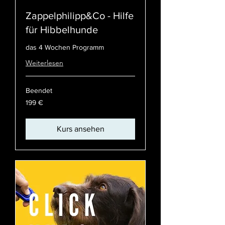
Zappelphilipp&Co - Hilfe
für Hibbelhunde
das 4 Wochen Programm
Weiterlesen
Beendet
199
199 €
Euro
Kurs ansehen