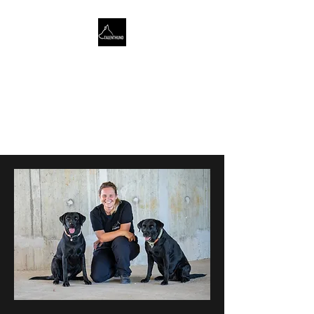
TALENTHUND
STÄRKENORIENTIERTES
HUNDETRAINING