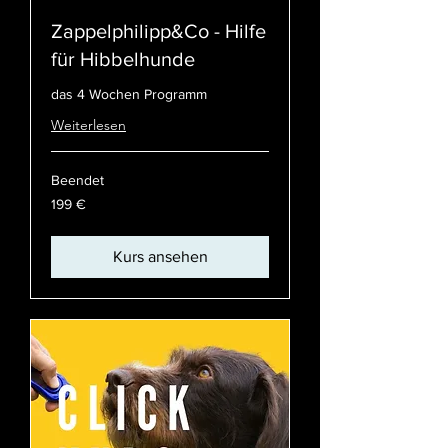
Zappelphilipp&Co - Hilfe
für Hibbelhunde
das 4 Wochen Programm
Weiterlesen
Beendet
199
199 €
Euro
Kurs ansehen