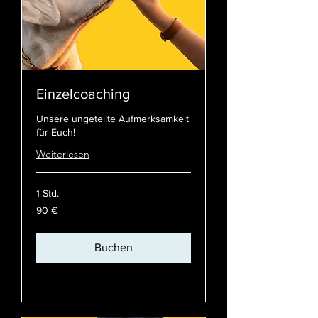
Einzelcoaching
Unsere ungeteilte Aufmerksamkeit
für Euch!
Weiterlesen
1 Std.
90
90 €
Euro
Buchen
Preispläne ansehen