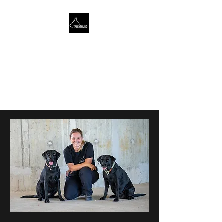
TALENTHUND
STÄRKENORIENTIERTES
HUNDETRAINING