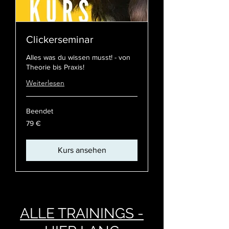
Clickerseminar
Alles was du wissen musst! - von
Theorie bis Praxis!
Weiterlesen
Beendet
79
79 €
Euro
Kurs ansehen
ALLE TRAININGS -