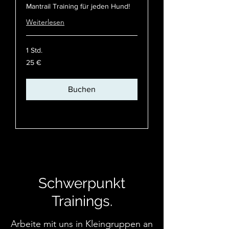
Mantrail Training für jeden Hund!
Weiterlesen
1 Std.
25
25 €
Euro
Buchen
Preispläne ansehen
Schwerpunkt
Trainings.
Arbeite mit uns in Kleingruppen an