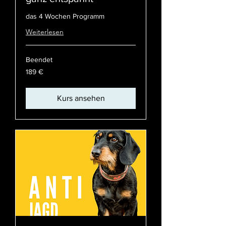
das 4 Wochen Programm
Weiterlesen
Beendet
189
189 €
Euro
Kurs ansehen