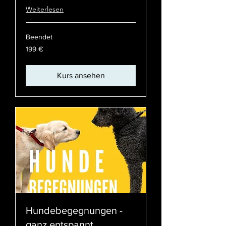
Weiterlesen
Beendet
199
199 €
Euro
Kurs ansehen
Hundebegegnungen -
ganz entspannt