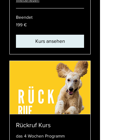
Weiterlesen
Beendet
199
199 €
Euro
Kurs ansehen
Rückruf Kurs
das 4 Wochen Programm