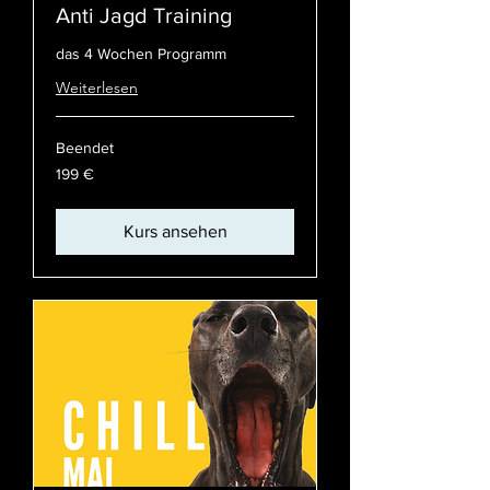
Anti Jagd Training
das 4 Wochen Programm
Weiterlesen
Beendet
199
199 €
Euro
Kurs ansehen