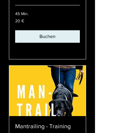
45 Min.
20
20 €
Euro
Buchen
Preispläne ansehen
Mantrailing - Training