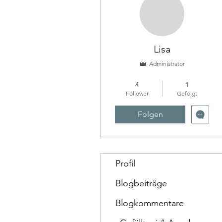
Lisa
Administrator
Early Bird
Guter Start 2022
4
1
+
4
Follower
Gefolgt
Folgen
Profil
Blogbeiträge
Blogkommentare