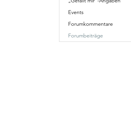
„Gefällt mir”-Angaben
Events
Forumkommentare
Forumbeiträge
Talenthund
Stärkenorientiertes Hun
Standorte:
Au i.d. Hallertau, Wolnzach, Pfaffen
Laden & Beratung Frauenstr. 34 852
Seminarraum Preysingstr. 51 852