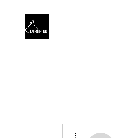
TALENTHUND
STÄRKENORIENTIERTES 
Hello
Stärkentest für Hunde
Training
Webinare
Weitere Optionen