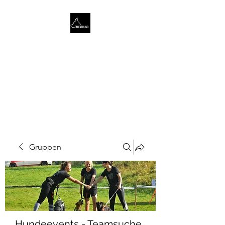
TALENTHUND
STÄRKENORIENTIERTES
HUNDETRAINING
Gruppen
Hundeevents - Teamsuche