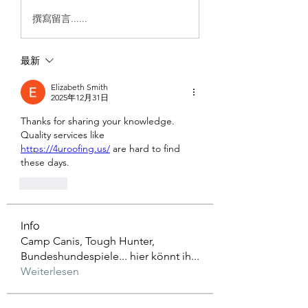
撰寫留言......
最新
Elizabeth Smith
2025年12月31日
Thanks for sharing your knowledge. 
Quality services like 
https://4uroofing.us/
 are hard to find 
these days.
按讚
Info
Camp Canis, Tough Hunter,
Bundeshundespiele... hier könnt ih
...
Weiterlesen