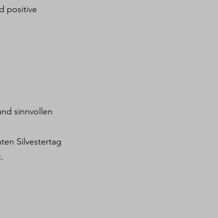
d positive
nd sinnvollen
en Silvestertag
.