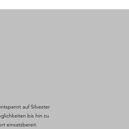
entspannt auf Silvester
lichkeiten bis hin zu
rt einsatzbereit.