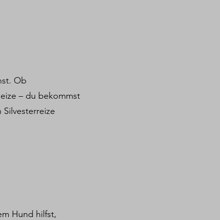
nst. Ob
 Reize – du bekommst
 Silvesterreize
m Hund hilfst,