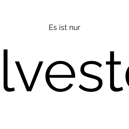
Es ist nur
ilvest