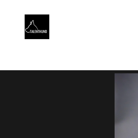
TALENTHUND
STÄRKENORIENTIERTES 
Hello
Stärkentest für Hunde
Training
Webinare