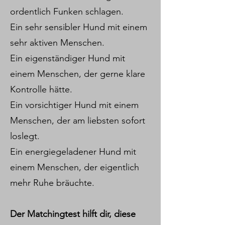
ordentlich Funken schlagen.
Ein sehr sensibler Hund mit einem
sehr aktiven Menschen.
Ein eigenständiger Hund mit
einem Menschen, der gerne klare
Kontrolle hätte.
Ein vorsichtiger Hund mit einem
Menschen, der am liebsten sofort
loslegt.
Ein energiegeladener Hund mit
einem Menschen, der eigentlich
mehr Ruhe bräuchte.
Der Matchingtest hilft dir, diese