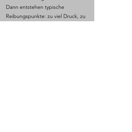
Dann entstehen typische
Reibungspunkte: zu viel Druck, zu
wenig Orientierung,
unterschiedliche Bedürfnisse oder
Training, das eigentlich nicht zu
euch passt.
Der Test hilft dir, diese Punkte zu
erkennen, ohne direkt in die
Schuldfrage zu rutschen.
Was du danach
besser einschätzen