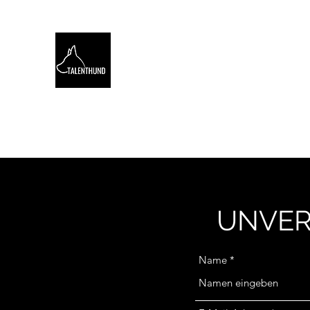
TALENTHUND
STÄRKENORIENTIERTES 
Hello
Stärkentest für Hunde
Training
Webinare
UNVER
Name