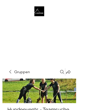
TALENTHUND
STÄRKENORIENTIERTES
HUNDETRAINING
Gruppen
Hundeevents - Teamsuche