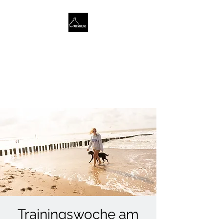
TALENTHUND
STÄRKENORIENTIERTES
HUNDETRAINING
Trainingswoche am