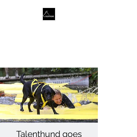
TALENTHUND
STÄRKENORIENTIERTES
HUNDETRAINING
Talenthund goes