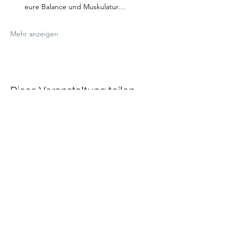
eure Balance und Muskulatur…
Mehr anzeigen
Diese Veranstaltung teilen
Talenthund
Stärkenorientiertes
Hundetraining
Newsletter