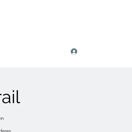
Anmelden
ail
en
nderes