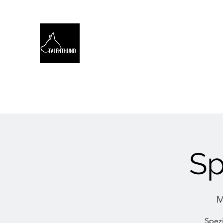
TALENTHUND
STÄRKENORIENTIERTES 
Hello
Stärkentest für Hunde
Training
Webinare
Sp
M
Spezi