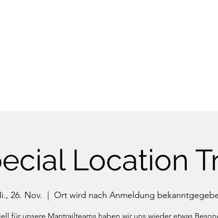
HUNDETRAINING
Welpen & Junghunde
Mantrailing
Mehr
ecial Location Tr
i., 26. Nov.
  |  
Ort wird nach Anmeldung bekanntgegeb
ell für unsere Mantrailteams haben wir uns wieder etwas Beso