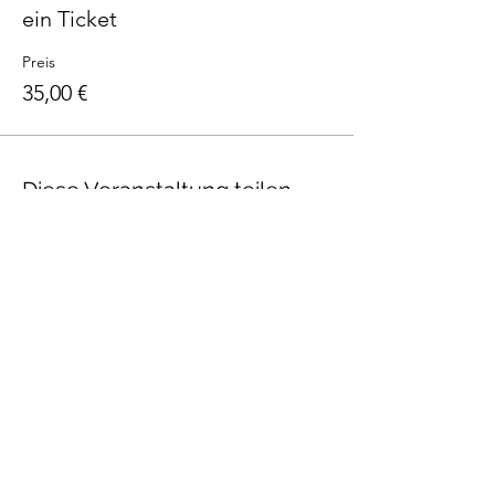
ein Ticket
Preis
35,00 €
Diese Veranstaltung teilen
Talenthund
Stärkenorientiertes
Hundetraining
Newsletter