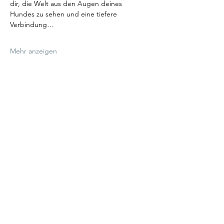
dir, die Welt aus den Augen deines 
Hundes zu sehen und eine tiefere 
Verbindung…
Mehr anzeigen
Diese Veranstaltung teilen
Talenthund
Stärkenorientiertes
Hundetraining