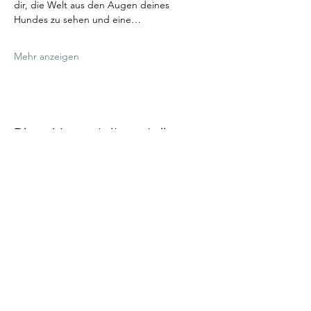
dir, die Welt aus den Augen deines 
Hundes zu sehen und eine…
Mehr anzeigen
Diese Veranstaltung teilen
Talenthund
Stärkenorientiertes
Hundetraining