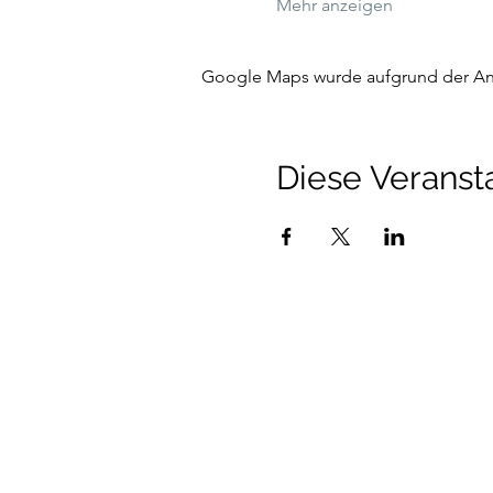
Mehr anzeigen
Google Maps wurde aufgrund der Anal
Diese Veransta
Talenthund
Stärkenorientiertes Hun
Standorte:
Au i.d. Hallertau, Wolnzach, Pfaffen