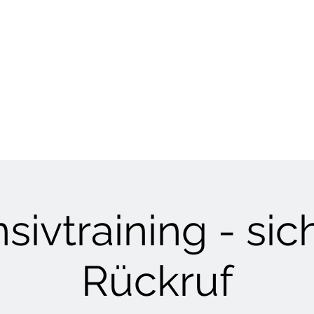
HUNDETRAINING
Welpen & Junghunde
Mantrailing
Mehr
nsivtraining - sic
Rückruf