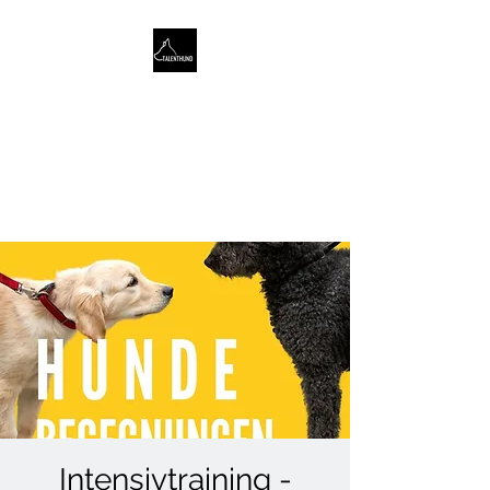
TALENTHUND
STÄRKENORIENTIERTES
HUNDETRAINING
Intensivtraining -