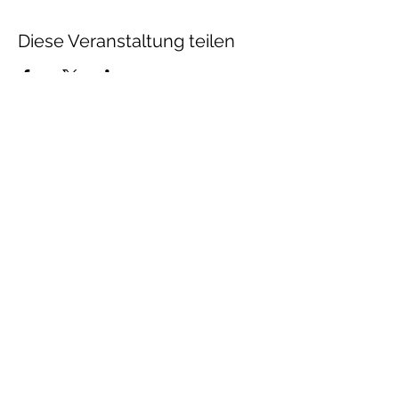
Diese Veranstaltung teilen
Talenthund
Stärkenorientiertes
Hundetraining
Newsletter
Absenden