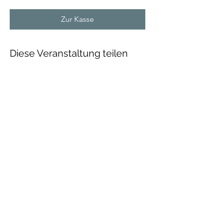
Zur Kasse
Diese Veranstaltung teilen
Talenthund
Stärkenorientiertes
Hundetraining
Newsletter