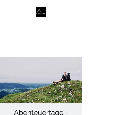
TALENTHUND
STÄRKENORIENTIERTES
HUNDETRAINING
Abenteuertage -