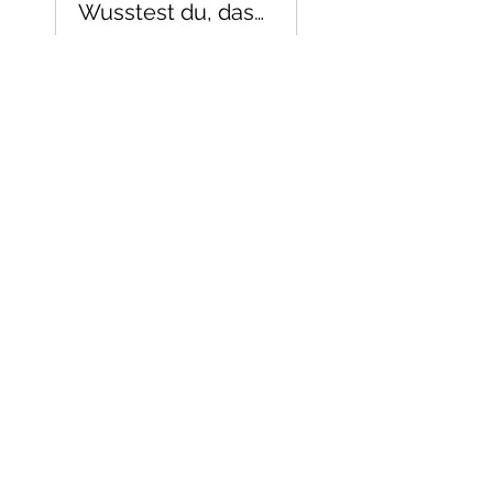
Wusstest du, dass...
Privat
•
30 Mitglieder
Teilen
Teilnehmen