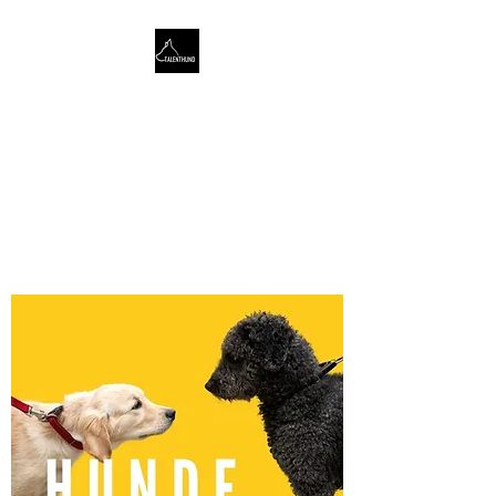
TALENTHUND
STÄRKENORIENTIERTES
HUNDETRAINING