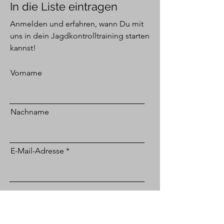
In die Liste eintragen
Anmelden und erfahren, wann Du mit
uns in dein Jagdkontrolltraining starten
kannst!
Vorname
Nachname
E-Mail-Adresse
Anmelden