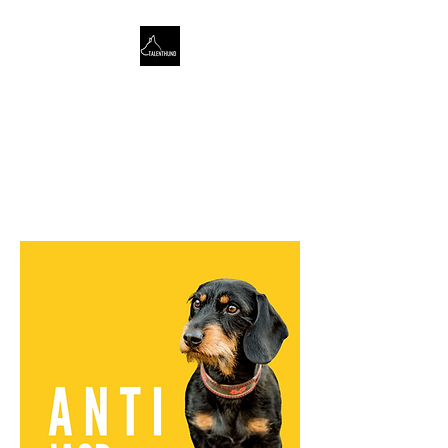
TALENTHUND
STÄRKENORIENTIERTES
HUNDETRAINING