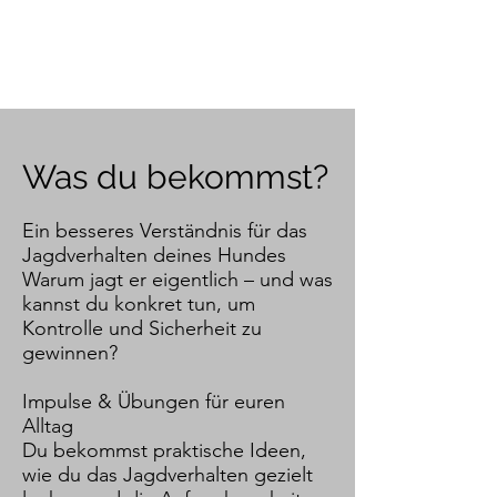
Was du bekommst?
Ein besseres Verständnis für das
Jagdverhalten deines Hundes
Warum jagt er eigentlich – und was
kannst du konkret tun, um
Kontrolle und Sicherheit zu
gewinnen?
Impulse & Übungen für euren
Alltag
Du bekommst praktische Ideen,
wie du das Jagdverhalten gezielt