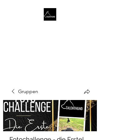
TALENTHUND
STÄRKENORIENTIERTES
HUNDETRAINING
Gruppen
Fotochallenge - die Erste!