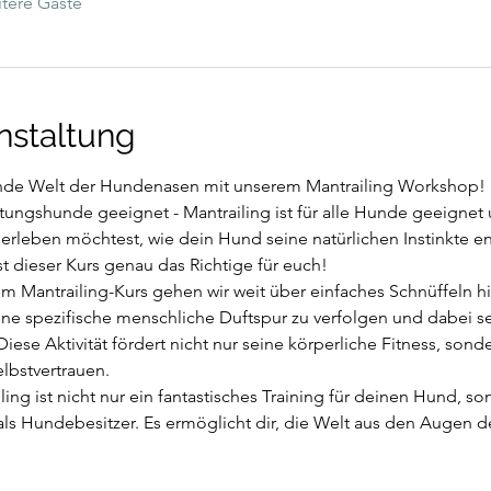
tere Gäste
nstaltung
rende Welt der Hundenasen mit unserem Mantrailing Workshop! D
ungshunde geeignet - Mantrailing ist für alle Hunde geeignet 
leben möchtest, wie dein Hund seine natürlichen Instinkte ent
ist dieser Kurs genau das Richtige für euch!
m Mantrailing-Kurs gehen wir weit über einfaches Schnüffeln hin
eine spezifische menschliche Duftspur zu verfolgen und dabei s
Diese Aktivität fördert nicht nur seine körperliche Fitness, sond
lbstvertrauen.
ling ist nicht nur ein fantastisches Training für deinen Hund, son
h als Hundebesitzer. Es ermöglicht dir, die Welt aus den Augen