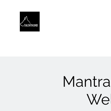
TALENTHUND
STÄRKENORIENTIERTES 
Hello
Stärkentest für Hunde
Training
Webinare
Mantrai
Wel