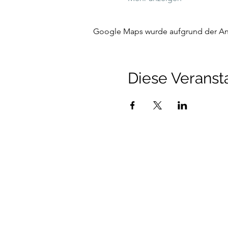
Google Maps wurde aufgrund der Anal
Diese Veransta
Talenthund
Stärkenorientiertes Hun
Standorte:
Au i.d. Hallertau, Wolnzach, Pfaffen