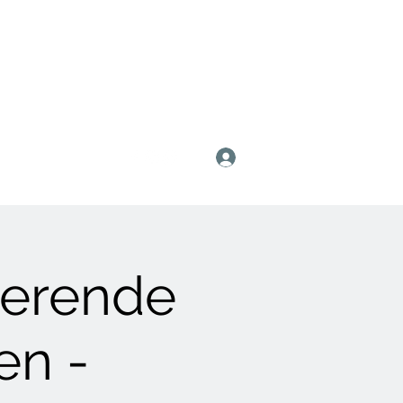
Anmelden
nierende
en -