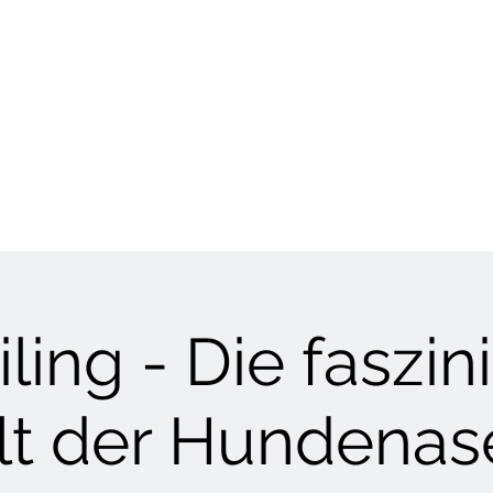
HUNDETRAINING
Welpen & Junghunde
Mantrailing
Mehr
ling - Die faszi
t der Hundenas