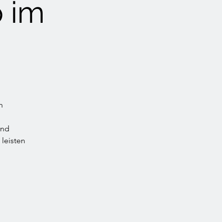
 im
n
und
leisten