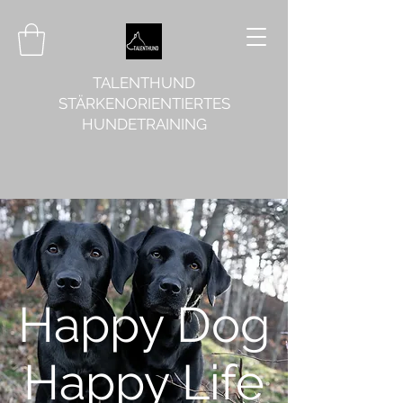
TALENTHUND
STÄRKENORIENTIERTES
HUNDETRAINING
Happy Dog
Happy Life