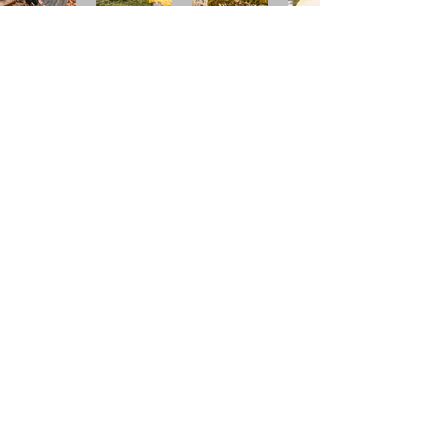
Talenthund
Stärkenorientiertes
Hundetraining
Newsletter
Absenden
mail@talenthund.de
+49 (0) 151 51935853