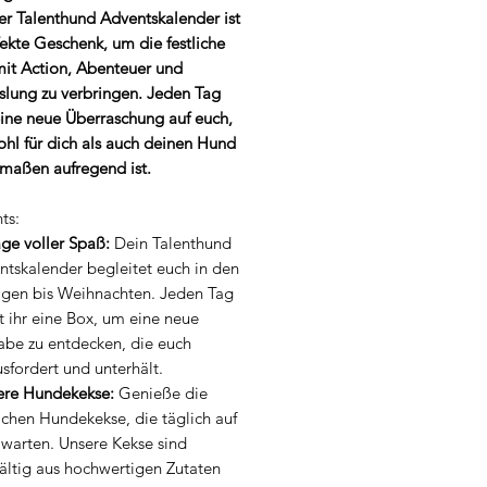
ter Talenthund Adventskalender ist
ekte Geschenk, um die festliche
mit Action, Abenteuer und
lung zu verbringen. Jeden Tag
eine neue Überraschung auf euch,
ohl für dich als auch deinen Hund
rmaßen aufregend ist.
ts:
ge voller Spaß:
Dein Talenthund
ntskalender begleitet euch in den
agen bis Weihnachten. Jeden Tag
t ihr eine Box, um eine neue
abe zu entdecken, die euch
sfordert und unterhält.
ere Hundekekse:
Genieße die
ichen Hundekekse, die täglich auf
 warten. Unsere Kekse sind
ältig aus hochwertigen Zutaten