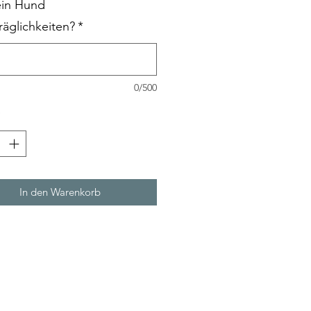
ein Hund
räglichkeiten?
*
0/500
*
In den Warenkorb