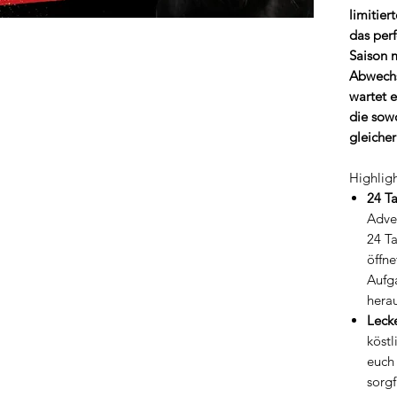
limitier
das perf
Saison 
Abwechs
wartet 
die sow
gleiche
Highligh
24 Ta
Adve
24 T
öffne
Aufg
herau
Leck
köstl
euch
sorgf