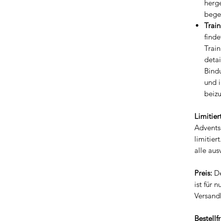
herg
begei
Trai
finde
Trai
detai
Bind
und 
beiz
Limitier
Adventsk
limitier
alle aus
Preis:
De
ist für n
Versand
Bestellfr