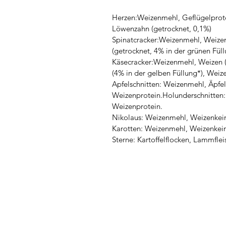
Herzen:Weizenmehl, Geflügelprotei
Löwenzahn (getrocknet, 0,1%)
Spinatcracker:Weizenmehl, Weizen (
(getrocknet, 4% in der grünen Fül
Käsecracker:Weizenmehl, Weizen (6,
(4% in der gelben Füllung*), Weiz
Apfelschnitten: Weizenmehl, Äpfel 
Weizenprotein.Holunderschnitten: 
Weizenprotein.
Nikolaus: Weizenmehl, Weizenkeime
Karotten: Weizenmehl, Weizenkeim
Sterne: Kartoffelflocken, Lammfl
Talenthund
Stärkenorientiertes Hun