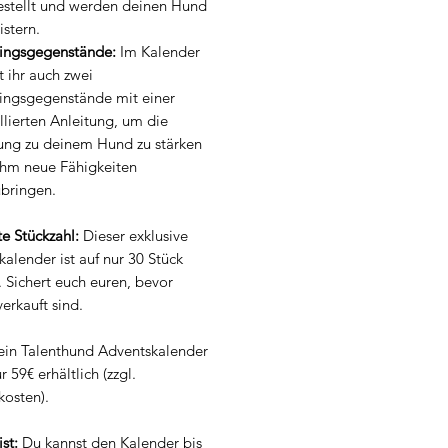
estellt und werden deinen Hund
stern.
ningsgegenstände:
Im Kalender
t ihr auch zwei
ningsgegenstände mit einer
llierten Anleitung, um die
ung zu deinem Hund zu stärken
ihm neue Fähigkeiten
ubringen.
te Stückzahl:
Dieser exklusive
alender ist auf nur 30 Stück
t. Sichert euch euren, bevor
verkauft sind.
in Talenthund Adventskalender
ur 59€ erhältlich (zzgl.
kosten).
ist:
Du kannst den Kalender bis