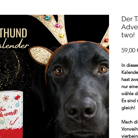
Der 
Adven
two!
59,00 
In diese
Kalende
hast zw
nur ein
wähle d
Es sind 
gleich!
Mach di
Vorweih
vierbei