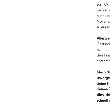
zum 09.
packen w
euch un
Novembe
zu euren
Allergie
Gesundh
eventuel
den Inh
entspre
Mach di
unverges
deine H
deinen 
dich, de
schnell 