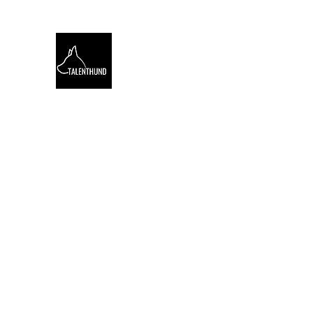
TALENTHUND
STÄRKENORIENTIERTES 
Hello
Stärkentest für Hunde
Training
Webinare