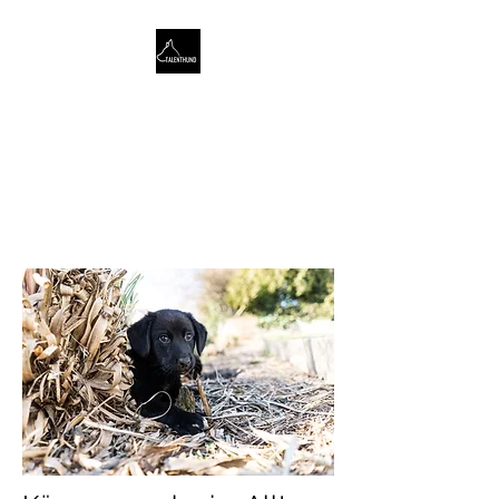
TALENTHUND
STÄRKENORIENTIERTES
HUNDETRAINING