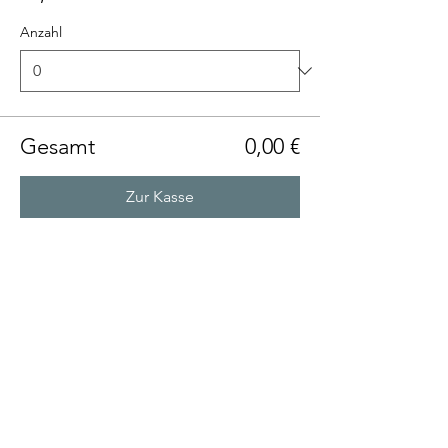
Anzahl
Gesamt
0,00 €
Zur Kasse
Diese Veranstaltung teilen
Talenthund
Stärkenorientiertes