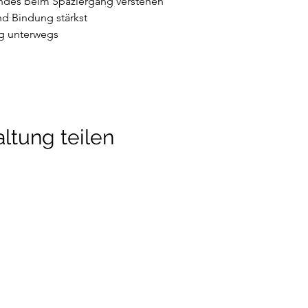
ndes beim Spaziergang verstehen
d Bindung stärkst
ng unterwegs
ltung teilen
detraining