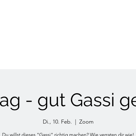
HUNDETRAINING
Welpen & Junghunde
Mantrailing
Mehr
rag - gut Gassi g
Di., 10. Feb.
  |  
Zoom
Du willst dieses "Gassi" richtig machen? Wie verraten dir wie!