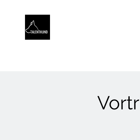
TALENTHUND
STÄRKENORIENTIERTES 
Hello
Stärkentest für Hunde
Training
Webinare
Vort