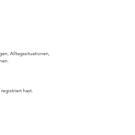
n, Alltagssituationen, 
men. 
egistriert hast.