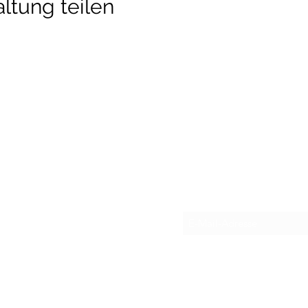
ltung teilen
detraining
Newsletter
hofen, Manching
76 Pfaffenhofen
83 Wolnzach