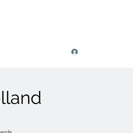
Anmelden
lland
nnende