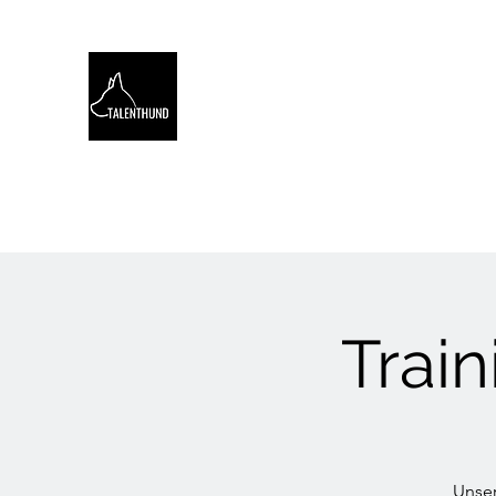
TALENTHUND
STÄRKENORIENTIERTES 
Hello
Stärkentest für Hunde
Training
Webinare
Trai
Unser