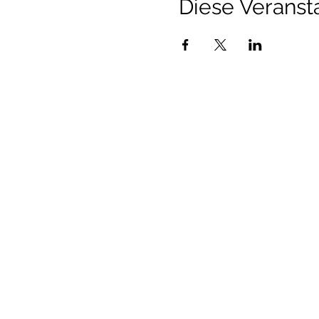
Diese Veransta
Talenthund
Stärkenorientiertes Hun
Standorte:
Au i.d. Hallertau, Wolnzach, Pfaffen
Laden & Beratung Frauenstr. 34 852
Seminarraum Preysingstr. 51 852