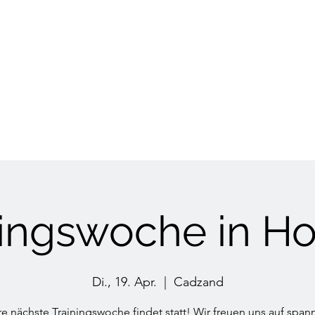
HUNDETRAINING
Welpen & Junghunde
Mantrailing
Mehr
ningswoche in Ho
Di., 19. Apr.
  |  
Cadzand
e nächste Trainingswoche findet statt! Wir freuen uns auf spa