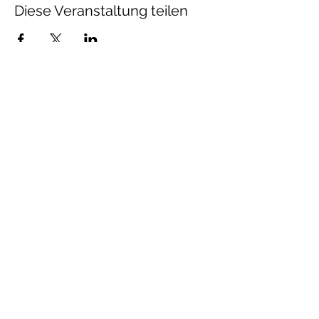
Diese Veranstaltung teilen
Talenthund
Stärkenorientiertes
Hundetraining
Newsletter
Absenden