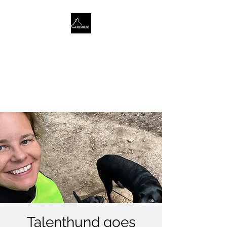
TALENTHUND
STÄRKENORIENTIERTES
HUNDETRAINING
Talenthund goes