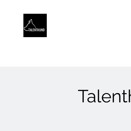
TALENTHUND
STÄRKENORIENTIERTES 
Hello
Stärkentest für Hunde
Training
Webinare
Talen