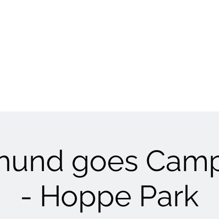
HUNDETRAINING
Welpen & Junghunde
Mantrailing
Mehr
thund goes Camp
- Hoppe Park